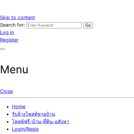
Skip to content
Search for:
รับจ้างโพสต์ขายบ้านราคาถูก รับโพสต์ลงเว็บขายบ้าน ที่ดิน อสัง
เว็บไซต์ รับจ้างโพสต์ขายบ้านราคาถูก อสังหา ทีดิน โพสต์ลงเว็บ
Log in
หา โพสต์คุณภาพ ราคาคุ้มค่า แตกต่างกว่า
ขายบ้าน รับโพสต์ที่ดิน อสังหา เน้นผลงาน รับรองคุณภาพ ติดกู
Register
เกิ้ลหน้าแรกทุกโพสต์ได้จริง ที่เดียวในไทย
Menu
Close
Home
รับจ้างโพสต์ขายบ้าน
โพสต์ฟรี-บ้าน-ที่ดิน-อสังหา
Login/Regis