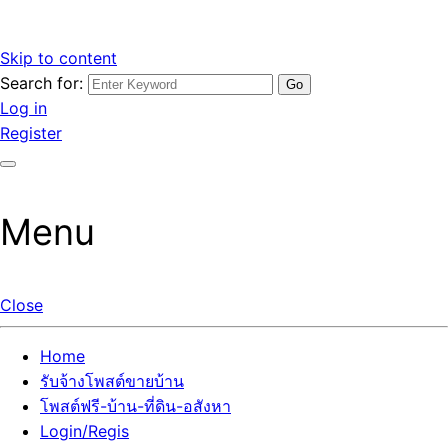
Skip to content
Search for:
รับจ้างโพสต์ขายบ้านราคาถูก รับโพสต์ลงเว็บขายบ้าน ที่ดิน อสัง
เว็บไซต์ รับจ้างโพสต์ขายบ้านราคาถูก อสังหา ทีดิน โพสต์ลงเว็บ
Log in
หา โพสต์คุณภาพ ราคาคุ้มค่า แตกต่างกว่า
ขายบ้าน รับโพสต์ที่ดิน อสังหา เน้นผลงาน รับรองคุณภาพ ติดกู
Register
เกิ้ลหน้าแรกทุกโพสต์ได้จริง ที่เดียวในไทย
Menu
Close
Home
รับจ้างโพสต์ขายบ้าน
โพสต์ฟรี-บ้าน-ที่ดิน-อสังหา
Login/Regis