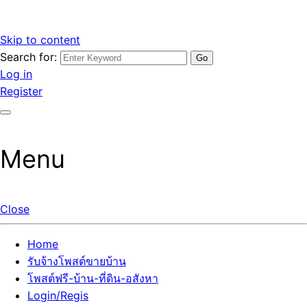
Skip to content
Search for:
รับจ้างโพสต์ขายบ้านราคาถูก รับโพสต์ลงเว็บขายบ้าน ที่ดิน อสัง
เว็บไซต์ รับจ้างโพสต์ขายบ้านราคาถูก อสังหา ทีดิน โพสต์ลงเว็บ
Log in
หา โพสต์คุณภาพ ราคาคุ้มค่า แตกต่างกว่า
ขายบ้าน รับโพสต์ที่ดิน อสังหา เน้นผลงาน รับรองคุณภาพ ติดกู
Register
เกิ้ลหน้าแรกทุกโพสต์ได้จริง ที่เดียวในไทย
Menu
Close
Home
รับจ้างโพสต์ขายบ้าน
โพสต์ฟรี-บ้าน-ที่ดิน-อสังหา
Login/Regis