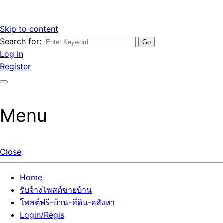
Skip to content
Search for:
รับจ้างโพสต์ขายบ้านราคาถูก รับโพสต์ลงเว็บขายบ้าน ที่ดิน อสัง
เว็บไซต์ รับจ้างโพสต์ขายบ้านราคาถูก อสังหา ทีดิน โพสต์ลงเว็บ
Log in
หา โพสต์คุณภาพ ราคาคุ้มค่า แตกต่างกว่า
ขายบ้าน รับโพสต์ที่ดิน อสังหา เน้นผลงาน รับรองคุณภาพ ติดกู
Register
เกิ้ลหน้าแรกทุกโพสต์ได้จริง ที่เดียวในไทย
Menu
Close
Home
รับจ้างโพสต์ขายบ้าน
โพสต์ฟรี-บ้าน-ที่ดิน-อสังหา
Login/Regis