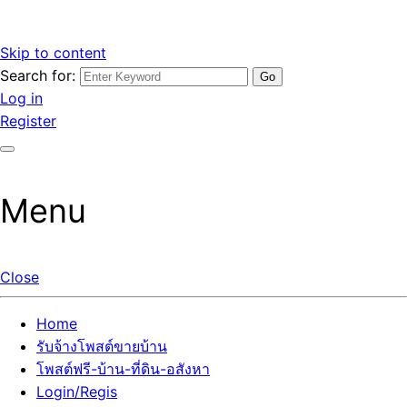
Skip to content
Search for:
รับจ้างโพสต์ขายบ้านราคาถูก รับโพสต์ลงเว็บขายบ้าน ที่ดิน อสัง
เว็บไซต์ รับจ้างโพสต์ขายบ้านราคาถูก อสังหา ทีดิน โพสต์ลงเว็บ
Log in
หา โพสต์คุณภาพ ราคาคุ้มค่า แตกต่างกว่า
ขายบ้าน รับโพสต์ที่ดิน อสังหา เน้นผลงาน รับรองคุณภาพ ติดกู
Register
เกิ้ลหน้าแรกทุกโพสต์ได้จริง ที่เดียวในไทย
Menu
Close
Home
รับจ้างโพสต์ขายบ้าน
โพสต์ฟรี-บ้าน-ที่ดิน-อสังหา
Login/Regis