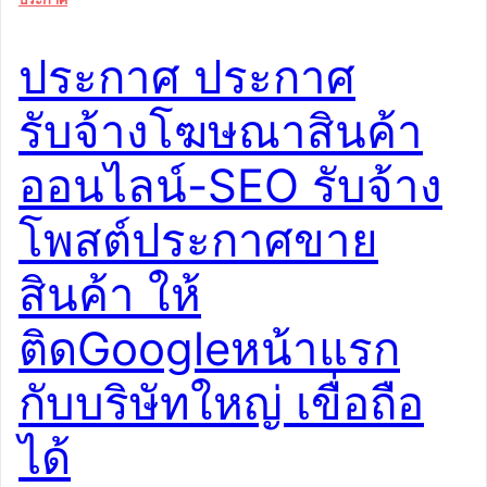
care-center- elderly-care-center-within-6-months A-
Smart-Investment-Opportunity-for-the-New-Era,
ประกาศ ประกาศ
Elderly-care-Center-Franchise Elderly-care-Center-
Franchise A-Smart-Investment-Opportunity-for-the-
รับจ้างโฆษณาสินค้า
New-Era, Transformyour-empty-land-into-a-premium-
elderly-care-center- Elderly-care-Center-Franchise
ออนไลน์-SEO รับจ้าง
Elderly-care-Center-Franchise ประกาศ ประกาศ
elderly-care-center-within-6-months Francise ,
โพสต์ประกาศขาย
Franchise- Nursing-Home- Business- for- Elderly,
Elderly-care-Center- Franchise — A-Smart-
สินค้า ให้
Investment- Opportunity- for-the- New- Era-
Transform your- empty- land- into- a- premium-
ติดGoogleหน้าแรก
elderly- care- center- within-6- months Francise ,
Franchise- Nursing-Home- Business- for- Elderly,
กับบริษัทใหญ่ เขื่อถือ
Elderly-care-Center- […]
ได้