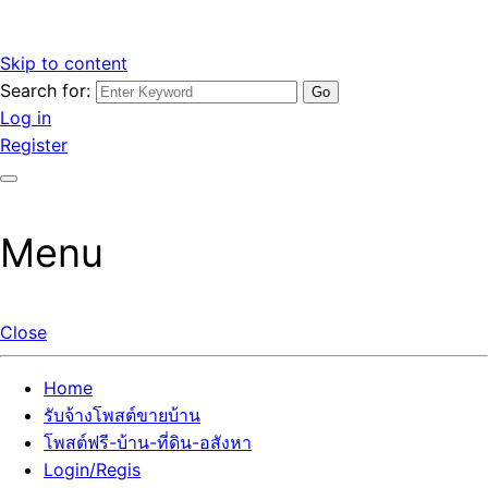
Skip to content
Search for:
รับจ้างโพสต์ขายบ้านราคาถูก รับโพสต์ลงเว็บขายบ้าน ที่ดิน อสัง
เว็บไซต์ รับจ้างโพสต์ขายบ้านราคาถูก อสังหา ทีดิน โพสต์ลงเว็บ
Log in
หา โพสต์คุณภาพ ราคาคุ้มค่า แตกต่างกว่า
ขายบ้าน รับโพสต์ที่ดิน อสังหา เน้นผลงาน รับรองคุณภาพ ติดกู
Register
เกิ้ลหน้าแรกทุกโพสต์ได้จริง ที่เดียวในไทย
Menu
Close
Home
รับจ้างโพสต์ขายบ้าน
โพสต์ฟรี-บ้าน-ที่ดิน-อสังหา
Login/Regis