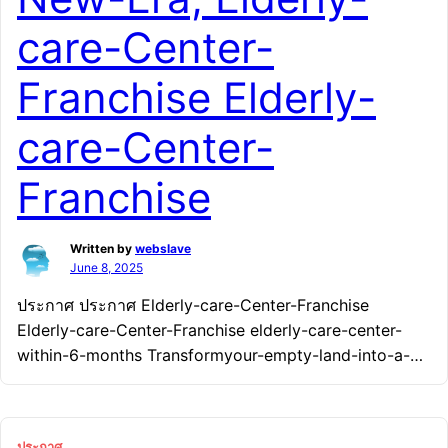
care-Center-
Franchise Elderly-
care-Center-
Franchise
Written by
webslave
June 8, 2025
ประกาศ ประกาศ Elderly-care-Center-Franchise
Elderly-care-Center-Franchise elderly-care-center-
within-6-months Transformyour-empty-land-into-a-
premium-elderly-care-center- A-Smart-Investment-
Opportunity-for-the-New-Era, ประกาศ ประกาศ
Transformyour-empty-land-into-a-premium-elderly-
ประกาศ