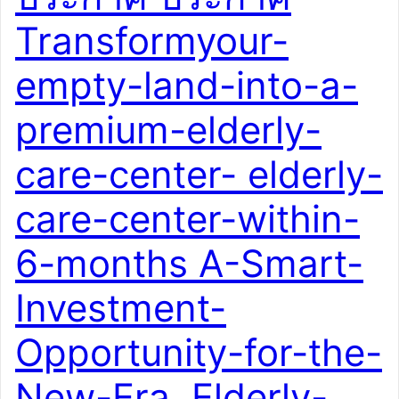
หน้า รับทำSEOอสังหา รับทำโฆษณาขายบ้านราคาถูก
Transformyour-
ประกาศติดหน้าแรกgoogle รับจ้างทำโฆษณาขายบ้านไม่มี
ค่านายหน้า รับทำSEOอสังหา ราคาถูก ซื้อขายให้เช่า
empty-land-into-a-
โฆษณา บ้านที่ดิน อสังหา สินค้า บริการ ติดหน้า1กูเกิล
เว็บไซต์ประกาศ ฟรีโฆษณา ประกาศ รับจ้างทำโฆษณาขาย
premium-elderly-
บ้าน ไม่มีค่านายหน้า ซื้อขายสินค้า รับทำSEOถูกมาก บ้าน
ที่ดิน บริการ ติดหน้าแรกกูเกิล โพสขายบ้านกับบริษัท ลง
care-center- elderly-
ประกาศฟรีขายสินค้า
https://fastwork.co/user/surachaipr/promote-page-
care-center-within-
21677396 รับจ้างทำโฆษณาขายบ้านที่ดิน ไม่มีค่านายหน้า
น่าเชื่อถือ โดยบริษัทใหญ่ รับจ้างโฆษณาขายบ้าน รับโพสต์
6-months A-Smart-
ขายบ้านที่ดินบ้าน […]
Investment-
Opportunity-for-the-
New-Era, Elderly-