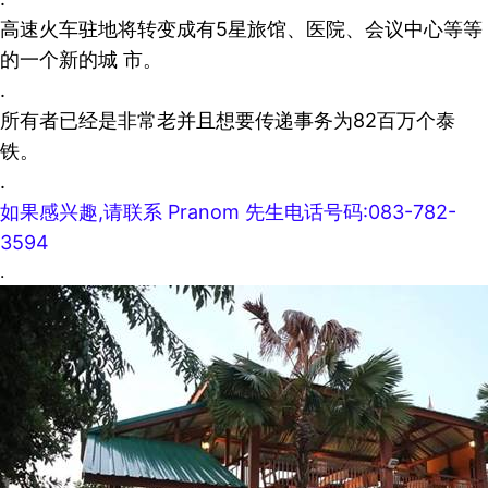
高速火车驻地将转变成有5星旅馆、医院、会议中心等等
的一个新的城 市。
.
所有者已经是非常老并且想要传递事务为82百万个泰
铁。
.
如果感兴趣,请联系 Pranom 先生电话号码:083-782-
3594
.