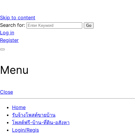
Skip to content
Search for:
รับจ้างโพสต์ขายบ้านราคาถูก รับโพสต์ลงเว็บขายบ้าน ที่ดิน อสัง
เว็บไซต์ รับจ้างโพสต์ขายบ้านราคาถูก อสังหา ทีดิน โพสต์ลงเว็บ
Log in
หา โพสต์คุณภาพ ราคาคุ้มค่า แตกต่างกว่า
ขายบ้าน รับโพสต์ที่ดิน อสังหา เน้นผลงาน รับรองคุณภาพ ติดกู
Register
เกิ้ลหน้าแรกทุกโพสต์ได้จริง ที่เดียวในไทย
Menu
Close
Home
รับจ้างโพสต์ขายบ้าน
โพสต์ฟรี-บ้าน-ที่ดิน-อสังหา
Login/Regis