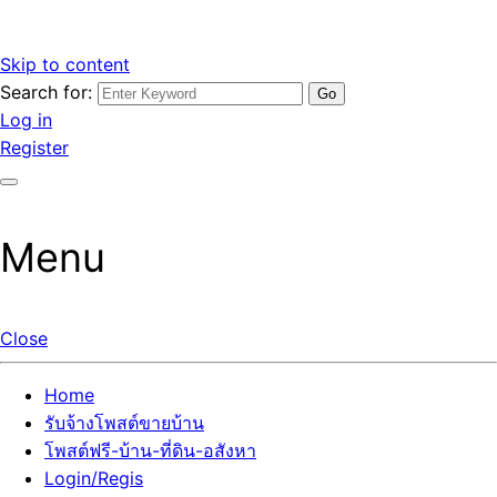
Skip to content
Search for:
รับจ้างโพสต์ขายบ้านราคาถูก รับโพสต์ลงเว็บขายบ้าน ที่ดิน อสัง
เว็บไซต์ รับจ้างโพสต์ขายบ้านราคาถูก อสังหา ทีดิน โพสต์ลงเว็บ
Log in
หา โพสต์คุณภาพ ราคาคุ้มค่า แตกต่างกว่า
ขายบ้าน รับโพสต์ที่ดิน อสังหา เน้นผลงาน รับรองคุณภาพ ติดกู
Register
เกิ้ลหน้าแรกทุกโพสต์ได้จริง ที่เดียวในไทย
Menu
Close
Home
รับจ้างโพสต์ขายบ้าน
โพสต์ฟรี-บ้าน-ที่ดิน-อสังหา
Login/Regis