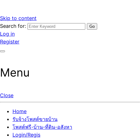
Skip to content
Search for:
รับจ้างโพสต์ขายบ้านราคาถูก รับโพสต์ลงเว็บขายบ้าน ที่ดิน อสัง
เว็บไซต์ รับจ้างโพสต์ขายบ้านราคาถูก อสังหา ทีดิน โพสต์ลงเว็บ
Log in
หา โพสต์คุณภาพ ราคาคุ้มค่า แตกต่างกว่า
ขายบ้าน รับโพสต์ที่ดิน อสังหา เน้นผลงาน รับรองคุณภาพ ติดกู
Register
เกิ้ลหน้าแรกทุกโพสต์ได้จริง ที่เดียวในไทย
Menu
Close
Home
รับจ้างโพสต์ขายบ้าน
โพสต์ฟรี-บ้าน-ที่ดิน-อสังหา
Login/Regis