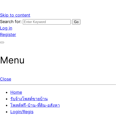
Skip to content
Search for:
รับจ้างโพสต์ขายบ้านราคาถูก รับโพสต์ลงเว็บขายบ้าน ที่ดิน อสัง
เว็บไซต์ รับจ้างโพสต์ขายบ้านราคาถูก อสังหา ทีดิน โพสต์ลงเว็บ
Log in
หา โพสต์คุณภาพ ราคาคุ้มค่า แตกต่างกว่า
ขายบ้าน รับโพสต์ที่ดิน อสังหา เน้นผลงาน รับรองคุณภาพ ติดกู
Register
เกิ้ลหน้าแรกทุกโพสต์ได้จริง ที่เดียวในไทย
Menu
Close
Home
รับจ้างโพสต์ขายบ้าน
โพสต์ฟรี-บ้าน-ที่ดิน-อสังหา
Login/Regis