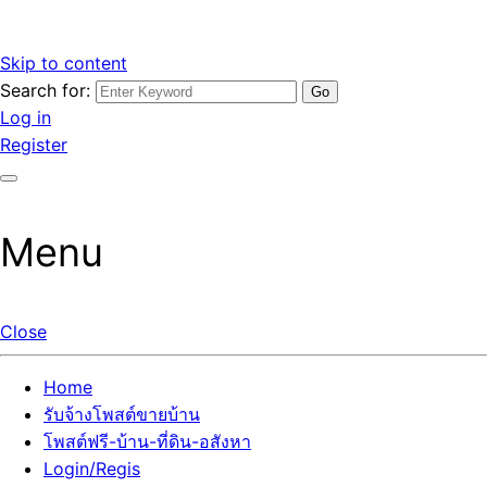
Skip to content
Search for:
รับจ้างโพสต์ขายบ้านราคาถูก รับโพสต์ลงเว็บขายบ้าน ที่ดิน อสัง
เว็บไซต์ รับจ้างโพสต์ขายบ้านราคาถูก อสังหา ทีดิน โพสต์ลงเว็บ
Log in
หา โพสต์คุณภาพ ราคาคุ้มค่า แตกต่างกว่า
ขายบ้าน รับโพสต์ที่ดิน อสังหา เน้นผลงาน รับรองคุณภาพ ติดกู
Register
เกิ้ลหน้าแรกทุกโพสต์ได้จริง ที่เดียวในไทย
Menu
Close
Home
รับจ้างโพสต์ขายบ้าน
โพสต์ฟรี-บ้าน-ที่ดิน-อสังหา
Login/Regis