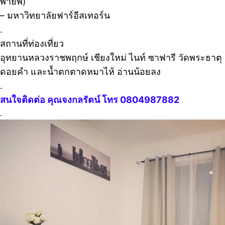
พายัพ)
– มหาวิทยาลัยฟาร์อีสเทอร์น
.
สถานที่ท่องเที่ยว
อุทยานหลวงราชพฤกษ์ เชียงใหม่ ไนท์ ซาฟารี วัดพระธาตุ
ดอยคำ และน้ำตกตาดหมาไห้ อ่านน้อยลง
.
สนใจติดต่อ คุณ
จงกลรัตน์
โทร 0804987882
.