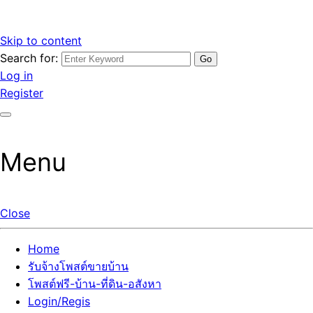
Skip to content
Search for:
รับจ้างโพสต์ขายบ้านราคาถูก รับโพสต์ลงเว็บขายบ้าน ที่ดิน อสัง
เว็บไซต์ รับจ้างโพสต์ขายบ้านราคาถูก อสังหา ทีดิน โพสต์ลงเว็บ
Log in
หา โพสต์คุณภาพ ราคาคุ้มค่า แตกต่างกว่า
ขายบ้าน รับโพสต์ที่ดิน อสังหา เน้นผลงาน รับรองคุณภาพ ติดกู
Register
เกิ้ลหน้าแรกทุกโพสต์ได้จริง ที่เดียวในไทย
Menu
Close
Home
รับจ้างโพสต์ขายบ้าน
โพสต์ฟรี-บ้าน-ที่ดิน-อสังหา
Login/Regis