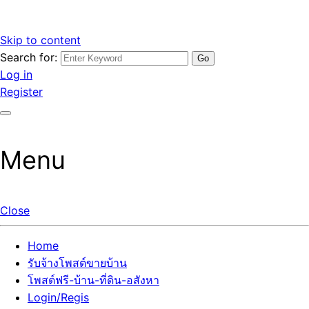
Skip to content
Search for:
รับจ้างโพสต์ขายบ้านราคาถูก รับโพสต์ลงเว็บขายบ้าน ที่ดิน อสัง
เว็บไซต์ รับจ้างโพสต์ขายบ้านราคาถูก อสังหา ทีดิน โพสต์ลงเว็บ
Log in
หา โพสต์คุณภาพ ราคาคุ้มค่า แตกต่างกว่า
ขายบ้าน รับโพสต์ที่ดิน อสังหา เน้นผลงาน รับรองคุณภาพ ติดกู
Register
เกิ้ลหน้าแรกทุกโพสต์ได้จริง ที่เดียวในไทย
Menu
Close
Home
รับจ้างโพสต์ขายบ้าน
โพสต์ฟรี-บ้าน-ที่ดิน-อสังหา
Login/Regis