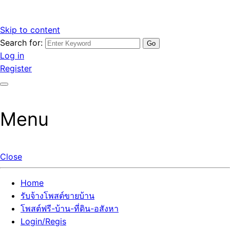
Skip to content
Search for:
รับจ้างโพสต์ขายบ้านราคาถูก รับโพสต์ลงเว็บขายบ้าน ที่ดิน อสัง
เว็บไซต์ รับจ้างโพสต์ขายบ้านราคาถูก อสังหา ทีดิน โพสต์ลงเว็บ
Log in
หา โพสต์คุณภาพ ราคาคุ้มค่า แตกต่างกว่า
ขายบ้าน รับโพสต์ที่ดิน อสังหา เน้นผลงาน รับรองคุณภาพ ติดกู
Register
เกิ้ลหน้าแรกทุกโพสต์ได้จริง ที่เดียวในไทย
Menu
Close
Home
รับจ้างโพสต์ขายบ้าน
โพสต์ฟรี-บ้าน-ที่ดิน-อสังหา
Login/Regis