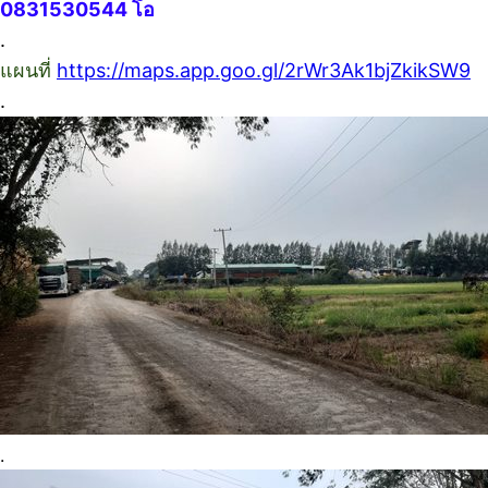
0831530544 โอ
.
แผนที่
https://maps.app.goo.gl/2rWr3Ak1bjZkikSW9
.
.