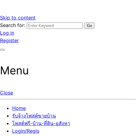
Skip to content
Search for:
รับจ้างโพสต์ขายบ้านราคาถูก รับโพสต์ลงเว็บขายบ้าน ที่ดิน อสัง
เว็บไซต์ รับจ้างโพสต์ขายบ้านราคาถูก อสังหา ทีดิน โพสต์ลงเว็บ
Log in
หา โพสต์คุณภาพ ราคาคุ้มค่า แตกต่างกว่า
ขายบ้าน รับโพสต์ที่ดิน อสังหา เน้นผลงาน รับรองคุณภาพ ติดกู
Register
เกิ้ลหน้าแรกทุกโพสต์ได้จริง ที่เดียวในไทย
Menu
Close
Home
รับจ้างโพสต์ขายบ้าน
โพสต์ฟรี-บ้าน-ที่ดิน-อสังหา
Login/Regis