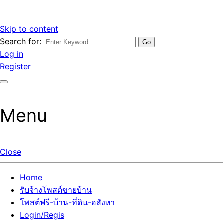
Skip to content
Search for:
รับจ้างโพสต์ขายบ้านราคาถูก รับโพสต์ลงเว็บขายบ้าน ที่ดิน อสัง
เว็บไซต์ รับจ้างโพสต์ขายบ้านราคาถูก อสังหา ทีดิน โพสต์ลงเว็บ
Log in
หา โพสต์คุณภาพ ราคาคุ้มค่า แตกต่างกว่า
ขายบ้าน รับโพสต์ที่ดิน อสังหา เน้นผลงาน รับรองคุณภาพ ติดกู
Register
เกิ้ลหน้าแรกทุกโพสต์ได้จริง ที่เดียวในไทย
Menu
Close
Home
รับจ้างโพสต์ขายบ้าน
โพสต์ฟรี-บ้าน-ที่ดิน-อสังหา
Login/Regis