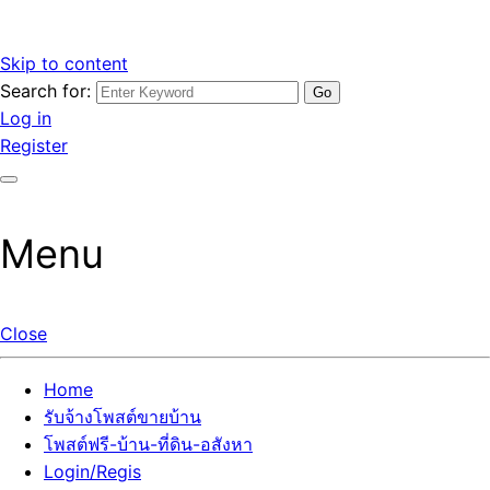
Skip to content
Search for:
รับจ้างโพสต์ขายบ้านราคาถูก รับโพสต์ลงเว็บขายบ้าน ที่ดิน อสัง
เว็บไซต์ รับจ้างโพสต์ขายบ้านราคาถูก อสังหา ทีดิน โพสต์ลงเว็บ
Log in
หา โพสต์คุณภาพ ราคาคุ้มค่า แตกต่างกว่า
ขายบ้าน รับโพสต์ที่ดิน อสังหา เน้นผลงาน รับรองคุณภาพ ติดกู
Register
เกิ้ลหน้าแรกทุกโพสต์ได้จริง ที่เดียวในไทย
Menu
Close
Home
รับจ้างโพสต์ขายบ้าน
โพสต์ฟรี-บ้าน-ที่ดิน-อสังหา
Login/Regis