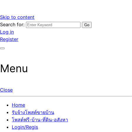
Skip to content
Search for:
รับจ้างโพสต์ขายบ้านราคาถูก รับโพสต์ลงเว็บขายบ้าน ที่ดิน อสัง
เว็บไซต์ รับจ้างโพสต์ขายบ้านราคาถูก อสังหา ทีดิน โพสต์ลงเว็บ
Log in
หา โพสต์คุณภาพ ราคาคุ้มค่า แตกต่างกว่า
ขายบ้าน รับโพสต์ที่ดิน อสังหา เน้นผลงาน รับรองคุณภาพ ติดกู
Register
เกิ้ลหน้าแรกทุกโพสต์ได้จริง ที่เดียวในไทย
Menu
Close
Home
รับจ้างโพสต์ขายบ้าน
โพสต์ฟรี-บ้าน-ที่ดิน-อสังหา
Login/Regis