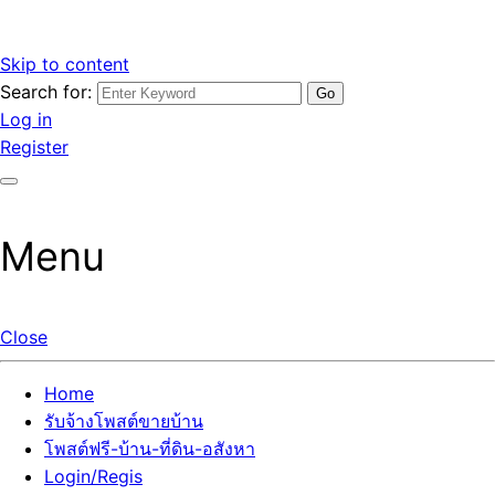
Skip to content
Search for:
รับจ้างโพสต์ขายบ้านราคาถูก รับโพสต์ลงเว็บขายบ้าน ที่ดิน อสัง
เว็บไซต์ รับจ้างโพสต์ขายบ้านราคาถูก อสังหา ทีดิน โพสต์ลงเว็บ
Log in
หา โพสต์คุณภาพ ราคาคุ้มค่า แตกต่างกว่า
ขายบ้าน รับโพสต์ที่ดิน อสังหา เน้นผลงาน รับรองคุณภาพ ติดกู
Register
เกิ้ลหน้าแรกทุกโพสต์ได้จริง ที่เดียวในไทย
Menu
Close
Home
รับจ้างโพสต์ขายบ้าน
โพสต์ฟรี-บ้าน-ที่ดิน-อสังหา
Login/Regis