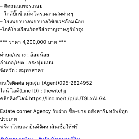
– ติดถนนเพชรเกษม
– ใกล้บิ๊กซี,แม็คโคร,ตลาดสดต่างๆ
– โรงพยาบาลพยาบาลวิชัยเวชอ้อมน้อย
-ใกล้โรงเรียนวัดศรีสำราญราษฎร์บำรุง
*** ราคา 4,200,000 บาท ***
ตำบล/แขวง : อ้อมน้อย
อำเภอ/เขต : กระทุ่มแบน
จังหวัด : สมุทรสาคร
สนใจติดต่อ คุณจุ๋ม (Agent)095-2824952
ไลน์ ไอดี(Line ID) : thewitchjj
คลิกลิงค์ไลน์ https://line.me/ti/p/uUT9LxALG4
Estate corner Agency รับฝาก ซื้อ-ขาย อสังหาริมทรัพย์ทุก
ประเภท
ฟรีค่าโฆษณายินดีจัดหาสินเชื่อให้ฟรี