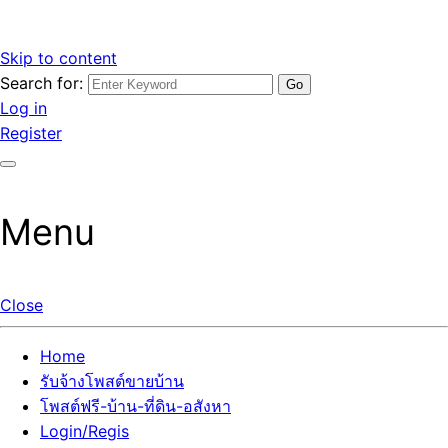
Skip to content
Search for:
รับจ้างโพสต์ขายบ้านราคาถูก รับโพสต์ลงเว็บขายบ้าน ที่ดิน อสัง
เว็บไซต์ รับจ้างโพสต์ขายบ้านราคาถูก อสังหา ทีดิน โพสต์ลงเว็บ
Log in
หา โพสต์คุณภาพ ราคาคุ้มค่า แตกต่างกว่า
ขายบ้าน รับโพสต์ที่ดิน อสังหา เน้นผลงาน รับรองคุณภาพ ติดกู
Register
เกิ้ลหน้าแรกทุกโพสต์ได้จริง ที่เดียวในไทย
Menu
Close
Home
รับจ้างโพสต์ขายบ้าน
โพสต์ฟรี-บ้าน-ที่ดิน-อสังหา
Login/Regis