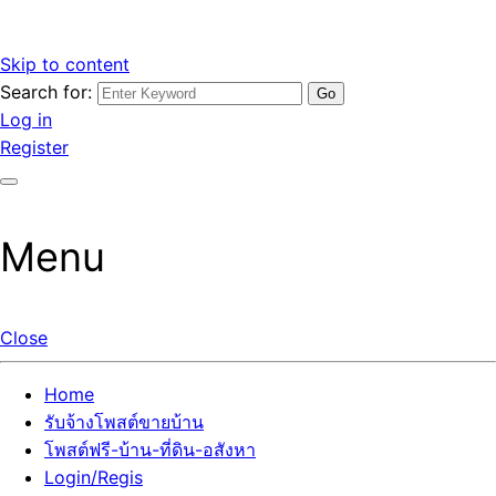
Skip to content
Search for:
รับจ้างโพสต์ขายบ้านราคาถูก รับโพสต์ลงเว็บขายบ้าน ที่ดิน อสัง
เว็บไซต์ รับจ้างโพสต์ขายบ้านราคาถูก อสังหา ทีดิน โพสต์ลงเว็บ
Log in
หา โพสต์คุณภาพ ราคาคุ้มค่า แตกต่างกว่า
ขายบ้าน รับโพสต์ที่ดิน อสังหา เน้นผลงาน รับรองคุณภาพ ติดกู
Register
เกิ้ลหน้าแรกทุกโพสต์ได้จริง ที่เดียวในไทย
Menu
Close
Home
รับจ้างโพสต์ขายบ้าน
โพสต์ฟรี-บ้าน-ที่ดิน-อสังหา
Login/Regis