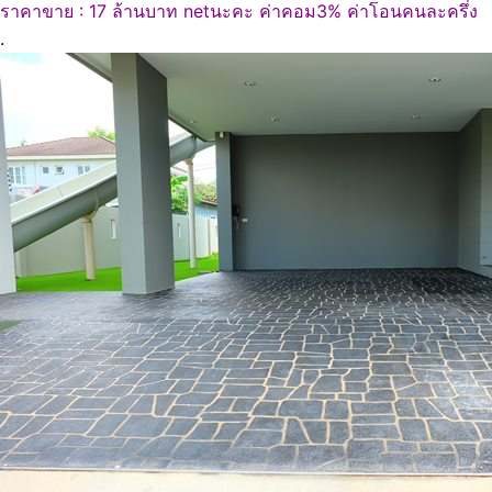
ราคาขาย : 17 ล้านบาท netนะคะ ค่าคอม3% ค่าโอนคนละครึ่ง
.