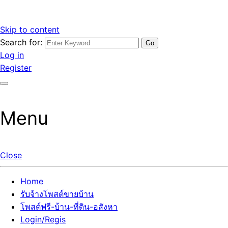
Skip to content
Search for:
รับจ้างโพสต์ขายบ้านราคาถูก รับโพสต์ลงเว็บขายบ้าน ที่ดิน อสัง
เว็บไซต์ รับจ้างโพสต์ขายบ้านราคาถูก อสังหา ทีดิน โพสต์ลงเว็บ
Log in
หา โพสต์คุณภาพ ราคาคุ้มค่า แตกต่างกว่า
ขายบ้าน รับโพสต์ที่ดิน อสังหา เน้นผลงาน รับรองคุณภาพ ติดกู
Register
เกิ้ลหน้าแรกทุกโพสต์ได้จริง ที่เดียวในไทย
Menu
Close
Home
รับจ้างโพสต์ขายบ้าน
โพสต์ฟรี-บ้าน-ที่ดิน-อสังหา
Login/Regis