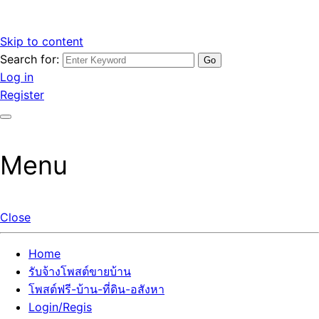
Skip to content
Search for:
รับจ้างโพสต์ขายบ้านราคาถูก รับโพสต์ลงเว็บขายบ้าน ที่ดิน อสัง
เว็บไซต์ รับจ้างโพสต์ขายบ้านราคาถูก อสังหา ทีดิน โพสต์ลงเว็บ
Log in
หา โพสต์คุณภาพ ราคาคุ้มค่า แตกต่างกว่า
ขายบ้าน รับโพสต์ที่ดิน อสังหา เน้นผลงาน รับรองคุณภาพ ติดกู
Register
เกิ้ลหน้าแรกทุกโพสต์ได้จริง ที่เดียวในไทย
Menu
Close
Home
รับจ้างโพสต์ขายบ้าน
โพสต์ฟรี-บ้าน-ที่ดิน-อสังหา
Login/Regis