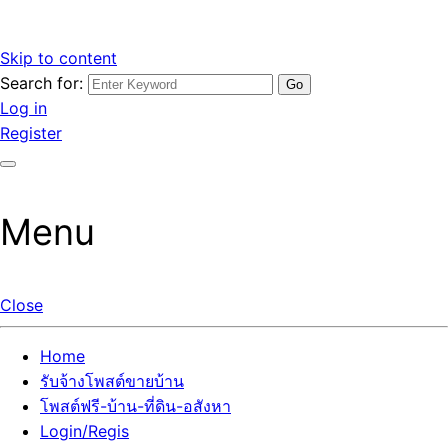
Skip to content
Search for:
รับจ้างโพสต์ขายบ้านราคาถูก รับโพสต์ลงเว็บขายบ้าน ที่ดิน อสัง
เว็บไซต์ รับจ้างโพสต์ขายบ้านราคาถูก อสังหา ทีดิน โพสต์ลงเว็บ
Log in
หา โพสต์คุณภาพ ราคาคุ้มค่า แตกต่างกว่า
ขายบ้าน รับโพสต์ที่ดิน อสังหา เน้นผลงาน รับรองคุณภาพ ติดกู
Register
เกิ้ลหน้าแรกทุกโพสต์ได้จริง ที่เดียวในไทย
Menu
Close
Home
รับจ้างโพสต์ขายบ้าน
โพสต์ฟรี-บ้าน-ที่ดิน-อสังหา
Login/Regis