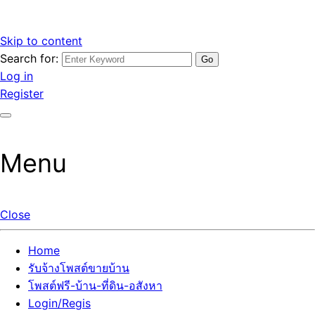
Skip to content
Search for:
รับจ้างโพสต์ขายบ้านราคาถูก รับโพสต์ลงเว็บขายบ้าน ที่ดิน อสัง
เว็บไซต์ รับจ้างโพสต์ขายบ้านราคาถูก อสังหา ทีดิน โพสต์ลงเว็บ
Log in
หา โพสต์คุณภาพ ราคาคุ้มค่า แตกต่างกว่า
ขายบ้าน รับโพสต์ที่ดิน อสังหา เน้นผลงาน รับรองคุณภาพ ติดกู
Register
เกิ้ลหน้าแรกทุกโพสต์ได้จริง ที่เดียวในไทย
Menu
Close
Home
รับจ้างโพสต์ขายบ้าน
โพสต์ฟรี-บ้าน-ที่ดิน-อสังหา
Login/Regis