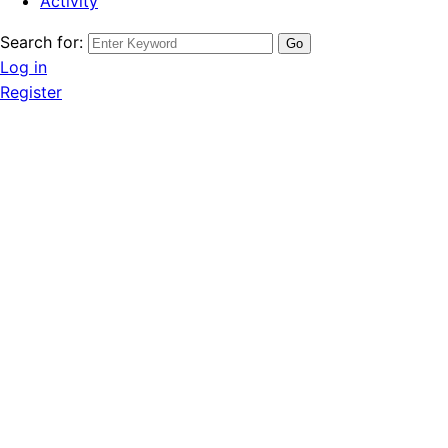
Activity
Search for:
Log in
Register
บ้านเดี่ยว
ขาย บ้านเดี่ยว บ้าน
เดี่ยวเขตชุมชนเขาไผ่-
ระยอง, 2.35ลบ โอนฟรี
ใกล้เซ็นทรัล-แมคโคร
บ้านเดี่ยวชั้นเดียวอำเภอ
เมืองระยอง