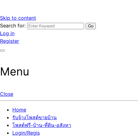
Skip to content
Search for:
รับจ้างโพสต์ขายบ้านราคาถูก รับโพสต์ลงเว็บขายบ้าน ที่ดิน อสัง
เว็บไซต์ รับจ้างโพสต์ขายบ้านราคาถูก อสังหา ทีดิน โพสต์ลงเว็บ
Log in
หา โพสต์คุณภาพ ราคาคุ้มค่า แตกต่างกว่า
ขายบ้าน รับโพสต์ที่ดิน อสังหา เน้นผลงาน รับรองคุณภาพ ติดกู
Register
เกิ้ลหน้าแรกทุกโพสต์ได้จริง ที่เดียวในไทย
Menu
Close
Home
รับจ้างโพสต์ขายบ้าน
โพสต์ฟรี-บ้าน-ที่ดิน-อสังหา
Login/Regis