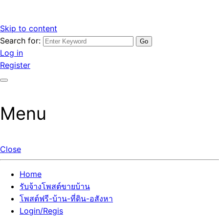
Skip to content
Search for:
รับจ้างโพสต์ขายบ้านราคาถูก รับโพสต์ลงเว็บขายบ้าน ที่ดิน อสัง
เว็บไซต์ รับจ้างโพสต์ขายบ้านราคาถูก อสังหา ทีดิน โพสต์ลงเว็บ
Log in
หา โพสต์คุณภาพ ราคาคุ้มค่า แตกต่างกว่า
ขายบ้าน รับโพสต์ที่ดิน อสังหา เน้นผลงาน รับรองคุณภาพ ติดกู
Register
เกิ้ลหน้าแรกทุกโพสต์ได้จริง ที่เดียวในไทย
Menu
Close
Home
รับจ้างโพสต์ขายบ้าน
โพสต์ฟรี-บ้าน-ที่ดิน-อสังหา
Login/Regis