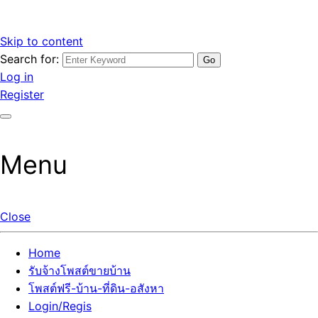
Skip to content
Search for:
รับจ้างโพสต์ขายบ้านราคาถูก รับโพสต์ลงเว็บขายบ้าน ที่ดิน อสัง
เว็บไซต์ รับจ้างโพสต์ขายบ้านราคาถูก อสังหา ทีดิน โพสต์ลงเว็บ
Log in
หา โพสต์คุณภาพ ราคาคุ้มค่า แตกต่างกว่า
ขายบ้าน รับโพสต์ที่ดิน อสังหา เน้นผลงาน รับรองคุณภาพ ติดกู
Register
เกิ้ลหน้าแรกทุกโพสต์ได้จริง ที่เดียวในไทย
Menu
Close
Home
รับจ้างโพสต์ขายบ้าน
โพสต์ฟรี-บ้าน-ที่ดิน-อสังหา
Login/Regis