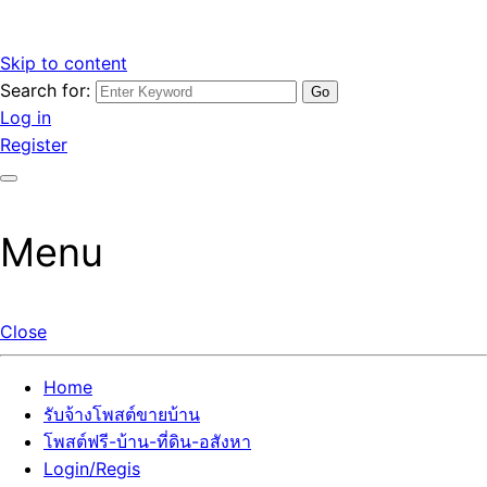
Skip to content
Search for:
รับจ้างโพสต์ขายบ้านราคาถูก รับโพสต์ลงเว็บขายบ้าน ที่ดิน อสัง
เว็บไซต์ รับจ้างโพสต์ขายบ้านราคาถูก อสังหา ทีดิน โพสต์ลงเว็บ
Log in
หา โพสต์คุณภาพ ราคาคุ้มค่า แตกต่างกว่า
ขายบ้าน รับโพสต์ที่ดิน อสังหา เน้นผลงาน รับรองคุณภาพ ติดกู
Register
เกิ้ลหน้าแรกทุกโพสต์ได้จริง ที่เดียวในไทย
Menu
Close
Home
รับจ้างโพสต์ขายบ้าน
โพสต์ฟรี-บ้าน-ที่ดิน-อสังหา
Login/Regis