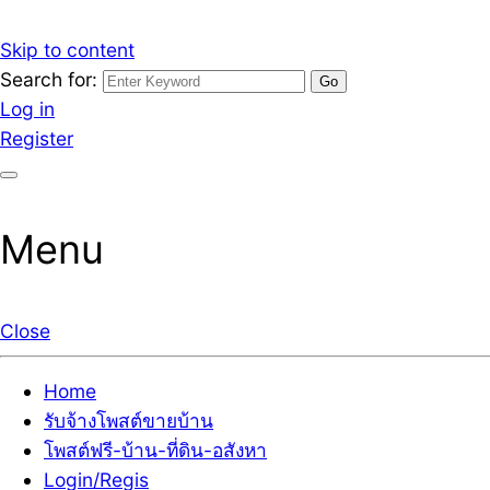
Skip to content
Search for:
รับจ้างโพสต์ขายบ้านราคาถูก รับโพสต์ลงเว็บขายบ้าน ที่ดิน
เว็บไซต์ รับจ้างโพสต์ขายบ้านราคาถูก อสังหา ทีดิน โพสต์ลงเ
Log in
Register
Menu
Close
Home
รับจ้างโพสต์ขายบ้าน
โพสต์ฟรี-บ้าน-ที่ดิน-อสังหา
Login/Regis