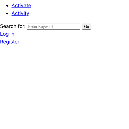
Activate
Activity
Search for:
Log in
Register
อื่นๆ
ขาย ราคาถูก ราคาโ
อุตสาหกรรมเพิ่มกำไ
บรรจุผงอัตโนมัติสเ