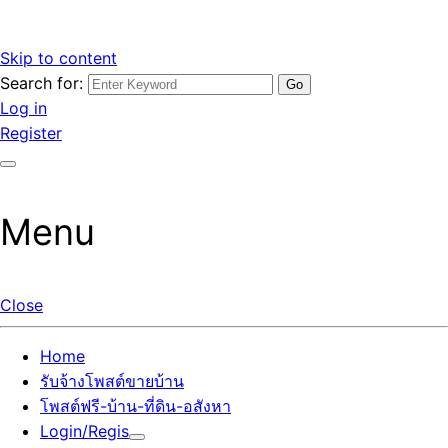
Skip to content
Search for:
รับจ้างโพสต์ขายบ้านราคาถูก รับโพสต์ลงเว็บขายบ้าน ที่ดิน อสัง
เว็บไซต์ รับจ้างโพสต์ขายบ้านราคาถูก อสังหา ทีดิน โพสต์ลงเว็บ
Log in
หา โพสต์คุณภาพ ราคาคุ้มค่า แตกต่างกว่า
ขายบ้าน รับโพสต์ที่ดิน อสังหา เน้นผลงาน รับรองคุณภาพ ติดกู
Register
เกิ้ลหน้าแรกทุกโพสต์ได้จริง ที่เดียวในไทย
Menu
Close
Home
รับจ้างโพสต์ขายบ้าน
โพสต์ฟรี-บ้าน-ที่ดิน-อสังหา
Login/Regis