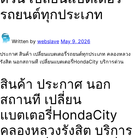
รถยนต์ทุกประเภท
Written by
webslave
May 9, 2026
ประกาศ สินค้า เปลี่ยนแบตเตอรี่รถยนต์ทุกประเภท คลองหลวง
รังสิต นอกสถานที เปลี่ยนแบตเตอรี่HondaCity บริการด่วน
สินค้า ประกาศ นอก
สถานที เปลี่ยน
แบตเตอรี่HondaCity
คลองหลวงรังสิต บริการ