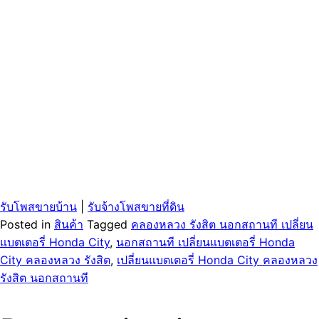
รับโพสขายบ้าน
|
รับจ้างโพสขายที่ดิน
Posted in
สินค้า
Tagged
คลองหลวง รังสิต นอกสถานที เปลี่ยน
แบตเตอรี่ Honda City
,
นอกสถานที เปลี่ยนแบตเตอรี่ Honda
City คลองหลวง รังสิต
,
เปลี่ยนแบตเตอรี่ Honda City คลองหลวง
รังสิต นอกสถานที