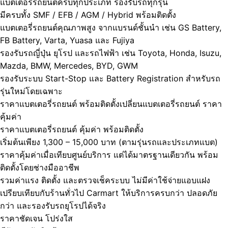
แบตเตอรี่รถยนต์ครบทุกประเภท รองรับรถทุกรุ่น
มีครบทั้ง SMF / EFB / AGM / Hybrid พร้อมติดตั้ง
แบตเตอรี่รถยนต์คุณภาพสูง จากแบรนด์ชั้นนำ เช่น GS Battery,
FB Battery, Varta, Yuasa และ Fujiya
รองรับรถญี่ปุ่น ยุโรป และรถไฟฟ้า เช่น Toyota, Honda, Isuzu,
Mazda, BMW, Mercedes, BYD, GWM
รองรับระบบ Start-Stop และ Battery Registration สำหรับรถ
รุ่นใหม่โดยเฉพาะ
ราคาแบตเตอรี่รถยนต์ พร้อมติดตั้งเปลี่ยนแบตเตอรี่รถยนต์ ราคา
คุ้มค่า
ราคาแบตเตอรี่รถยนต์ คุ้มค่า พร้อมติดตั้ง
เริ่มต้นเพียง 1,300 – 15,000 บาท (ตามรุ่นรถและประเภทแบต)
ราคาคุ้มค่าเมื่อเทียบศูนย์บริการ แต่ได้มาตรฐานเดียวกัน พร้อม
ติดตั้งโดยช่างมืออาชีพ
รวมค่าแรง ติดตั้ง และตรวจเช็คระบบ ไม่มีค่าใช้จ่ายแอบแฝง
เปรียบเทียบกับร้านทั่วไป Carmart ให้บริการครบกว่า ปลอดภัย
กว่า และรองรับรถยุโรปได้จริง
ราคาชัดเจน โปร่งใส