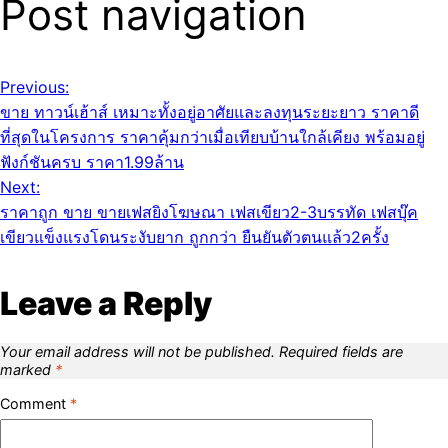
Post navigation
Previous:
ขาย ทาวน์เฮ้าส์ เหมาะทั้งอยู่อาศัยและลงทุนระยะยาว ราคาดี
ที่สุดในโครงการ ราคาคุ้มกว่าเมื่อเทียบบ้านใกล้เคียง พร้อมอยู่
ฟังก์ชันครบ ราคา1.99ล้าน
Next:
ราคาถูก ขาย ขายเฟสยิงโฆษณา เฟสเขียว2-3บรรทัด เฟสบุ๊ค
เขียวแข็งแรงโดนระงับยาก ถูกกว่า ยืนยันตัวตนแล้ว2ครั้ง
Leave a Reply
Your email address will not be published.
Required fields are
marked
*
Comment
*