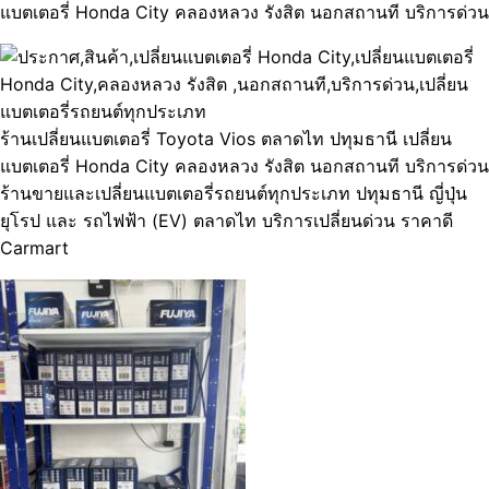
แบตเตอรี่ Honda City คลองหลวง รังสิต นอกสถานที บริการด่วน
ร้านเปลี่ยนแบตเตอรี่ Toyota Vios ตลาดไท ปทุมธานี เปลี่ยน
แบตเตอรี่ Honda City คลองหลวง รังสิต นอกสถานที บริการด่วน
ร้านขายและเปลี่ยนแบตเตอรี่รถยนต์ทุกประเภท ปทุมธานี ญี่ปุ่น
ยุโรป และ รถไฟฟ้า (EV) ตลาดไท บริการเปลี่ยนด่วน ราคาดี
Carmart