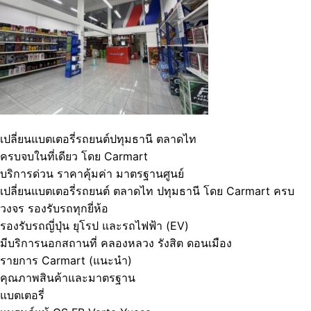
เปลี่ยนแบตเตอรี่รถยนต์ปทุมธานี ตลาดไท
ครบจบในที่เดียว โดย Carmart
บริการด่วน ราคาคุ้มค่า มาตรฐานศูนย์
เปลี่ยนแบตเตอรี่รถยนต์ ตลาดไท ปทุมธานี โดย Carmart ครบ
วงจร รองรับรถทุกยี่ห้อ
รองรับรถญี่ปุ่น ยุโรป และรถไฟฟ้า (EV)
มีบริการนอกสถานที่ คลองหลวง รังสิต ดอนเมือง
รายการ Carmart (แนะนำ)
คุณภาพสินค้าและมาตรฐาน
แบตเตอรี่