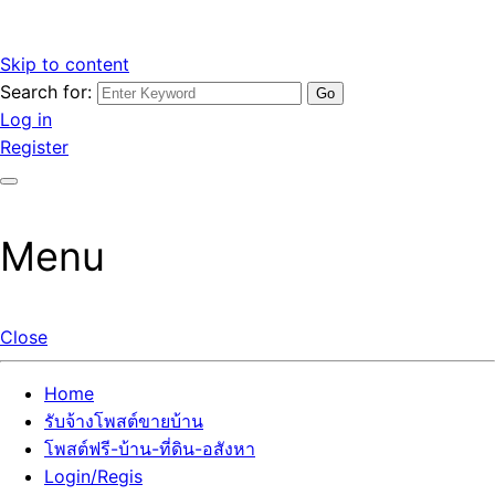
Skip to content
Search for:
รับจ้างโพสต์ขายบ้านราคาถูก รับโพสต์ลงเว็บขายบ้าน ที่ดิน อสัง
เว็บไซต์ รับจ้างโพสต์ขายบ้านราคาถูก อสังหา ทีดิน โพสต์ลงเว็บ
Log in
หา โพสต์คุณภาพ ราคาคุ้มค่า แตกต่างกว่า
ขายบ้าน รับโพสต์ที่ดิน อสังหา เน้นผลงาน รับรองคุณภาพ ติดกู
Register
เกิ้ลหน้าแรกทุกโพสต์ได้จริง ที่เดียวในไทย
Menu
Close
Home
รับจ้างโพสต์ขายบ้าน
โพสต์ฟรี-บ้าน-ที่ดิน-อสังหา
Login/Regis