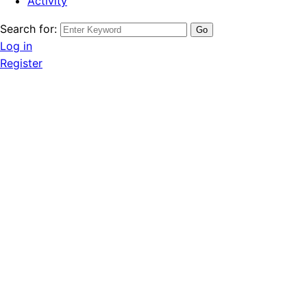
Activity
Search for:
Log in
Register
อพาร์ทเม้นท์
อพาร์ทเม้นท์ ให้เช่า
ใกล้รถไฟฟ้าสายสี
เหลือง หอพักอพาร์ทเม้น
ท์ใกล้ร.พ.วิภาราม,
ราคาคุ้มค่า หอพักใกล้
มหาวิทยาลัยเกษม