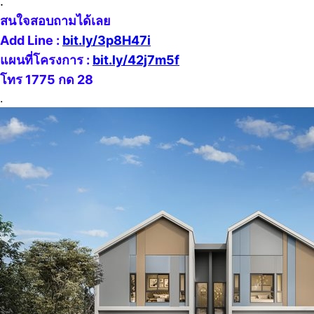
.
สนใจสอบถามได้เลย
Add Line :
bit.ly/3p8H47i
แผนที่โครงการ :
bit.ly/42j7m5f
โทร 1775 กด 28
.