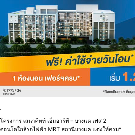
.
โครงการ เสนาคิทท์ เอ็มอาร์ที – บางแค เฟส 2
คอนโดใกล้รถไฟฟ้า MRT สถานีบางแค แต่งให้ครบ*