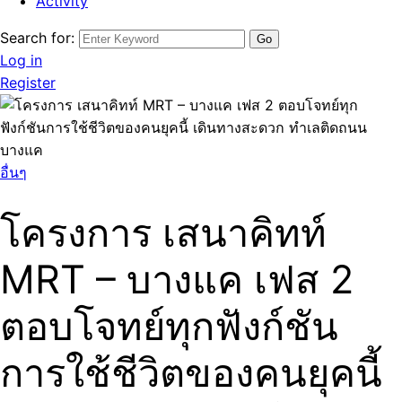
Activity
Search for:
Log in
Register
อื่นๆ
โครงการ เสนาคิทท์
MRT – บางแค เฟส 2
ตอบโจทย์ทุกฟังก์ชัน
การใช้ชีวิตของคนยุคนี้