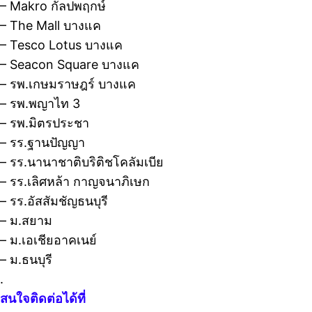
– Makro กัลปพฤกษ์
– The Mall บางแค
– Tesco Lotus บางแค
– Seacon Square บางแค
– รพ.เกษมราษฎร์ บางแค
– รพ.พญาไท 3
– รพ.มิตรประชา
– รร.ฐานปัญญา
– รร.นานาชาติบริติชโคลัมเบีย
– รร.เลิศหล้า กาญจนาภิเษก
– รร.อัสสัมชัญธนบุรี
– ม.สยาม
– ม.เอเชียอาคเนย์
– ม.ธนบุรี
.
สนใจติดต่อได้ที่