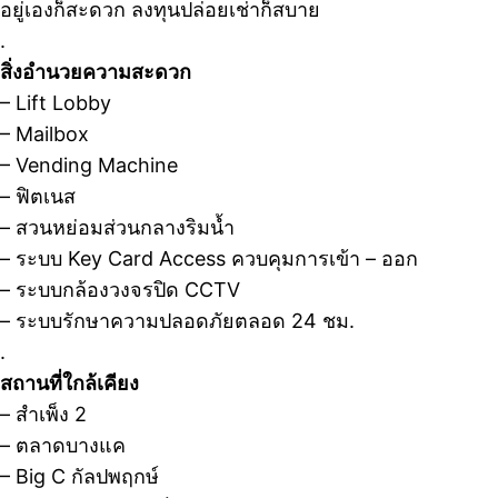
อยู่เองก็สะดวก ลงทุนปล่อยเช่าก็สบาย
.
สิ่งอำนวยความสะดวก
– Lift Lobby
– Mailbox
– Vending Machine
– ฟิตเนส
– สวนหย่อมส่วนกลางริมน้ำ
– ระบบ Key Card Access ควบคุมการเข้า – ออก
– ระบบกล้องวงจรปิด CCTV
– ระบบรักษาความปลอดภัยตลอด 24 ชม.
.
สถานที่ใกล้เคียง
– สำเพ็ง 2
– ตลาดบางแค
– Big C กัลปพฤกษ์