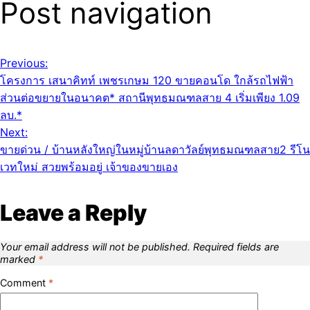
Post navigation
Previous:
โครงการ เสนาคิทท์ เพชรเกษม 120 ขายคอนโด ใกล้รถไฟฟ้า
ส่วนต่อขยายในอนาคต* สถานีพุทธมณฑลสาย 4 เริ่มเพียง 1.09
ลบ.*
Next:
ขายด่วน / บ้านหลังใหญ่ในหมู่บ้านลดาวัลย์พุทธมณฑลสาย2 รีโน
เวทใหม่ สวยพร้อมอยู่ เจ้าของขายเอง
Leave a Reply
Your email address will not be published.
Required fields are
marked
*
Comment
*