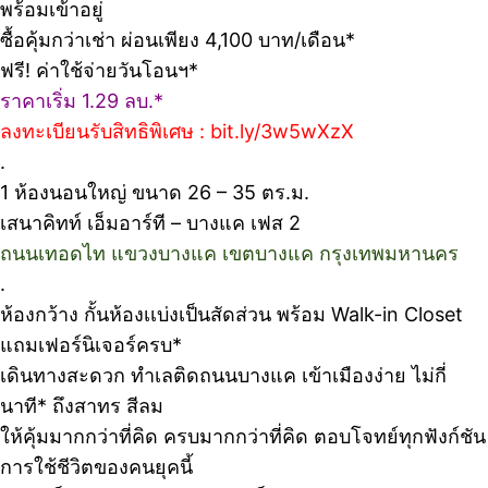
พร้อมเข้าอยู่
ซื้อคุ้มกว่าเช่า ผ่อนเพียง 4,100 บาท/เดือน*
ฟรี! ค่าใช้จ่ายวันโอนฯ*
ราคาเริ่ม 1.29 ลบ.*
ลงทะเบียนรับสิทธิพิเศษ : bit.ly/3w5wXzX
.
1 ห้องนอนใหญ่ ขนาด 26 – 35 ตร.ม.
เสนาคิทท์ เอ็มอาร์ที – บางแค เฟส 2
ถนนเทอดไท แขวงบางแค เขตบางแค กรุงเทพมหานคร
.
ห้องกว้าง กั้นห้องเเบ่งเป็นสัดส่วน พร้อม Walk-in Closet
แถมเฟอร์นิเจอร์ครบ*
เดินทางสะดวก ทำเลติดถนนบางแค เข้าเมืองง่าย ไม่กี่
นาที* ถึงสาทร สีลม
ให้คุ้มมากกว่าที่คิด ครบมากกว่าที่คิด ตอบโจทย์ทุกฟังก์ชัน
การใช้ชีวิตของคนยุคนี้