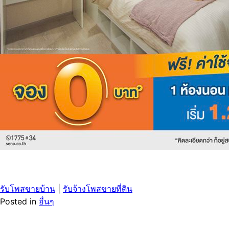
รับโพสขายบ้าน
|
รับจ้างโพสขายที่ดิน
Posted in
อื่นๆ