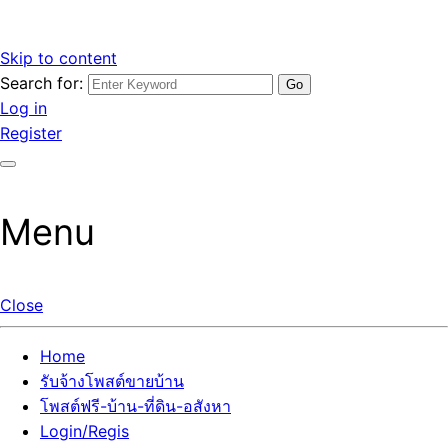
Skip to content
Search for:
รับจ้างโพสต์ขายบ้านราคาถูก รับโพสต์ลงเว็บขายบ้าน ที่ดิน อสัง
เว็บไซต์ รับจ้างโพสต์ขายบ้านราคาถูก อสังหา ทีดิน โพสต์ลงเว็บ
Log in
หา โพสต์คุณภาพ ราคาคุ้มค่า แตกต่างกว่า
ขายบ้าน รับโพสต์ที่ดิน อสังหา เน้นผลงาน รับรองคุณภาพ ติดกู
Register
เกิ้ลหน้าแรกทุกโพสต์ได้จริง ที่เดียวในไทย
Menu
Close
Home
รับจ้างโพสต์ขายบ้าน
โพสต์ฟรี-บ้าน-ที่ดิน-อสังหา
Login/Regis