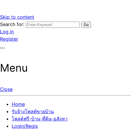
Skip to content
Search for:
รับจ้างโพสต์ขายบ้านราคาถูก รับโพสต์ลงเว็บขายบ้าน ที่ดิน อสัง
เว็บไซต์ รับจ้างโพสต์ขายบ้านราคาถูก อสังหา ทีดิน โพสต์ลงเว็บ
Log in
หา โพสต์คุณภาพ ราคาคุ้มค่า แตกต่างกว่า
ขายบ้าน รับโพสต์ที่ดิน อสังหา เน้นผลงาน รับรองคุณภาพ ติดกู
Register
เกิ้ลหน้าแรกทุกโพสต์ได้จริง ที่เดียวในไทย
Menu
Close
Home
รับจ้างโพสต์ขายบ้าน
โพสต์ฟรี-บ้าน-ที่ดิน-อสังหา
Login/Regis