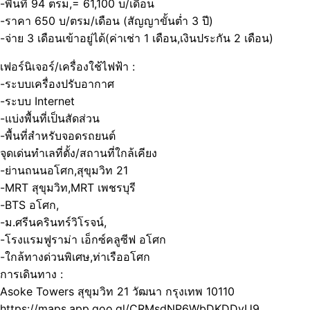
-พื้นที่ 94 ตรม,= 61,100 บ/เดือน
-ราคา 650 บ/ตรม/เดือน (สัญญาขั้นต่ำ 3 ปี)
-จ่าย 3 เดือนเข้าอยู่ได้(ค่าเช่า 1 เดือน,เงินประกัน 2 เดือน)
เฟอร์นิเจอร์/เครื่องใช้ไฟฟ้า :
-ระบบเครื่องปรับอากาศ
-ระบบ Internet
-แบ่งพื้นที่เป็นสัดส่วน
-พื้นที่สำหรับจอดรถยนต์
จุดเด่นทำเลที่ตั้ง/สถานที่ใกล้เคียง
-ย่านถนนอโศก,สุขุมวิท 21
-MRT สุขุมวิท,MRT เพชรบุรี
-BTS อโศก,
-ม.ศรีนครินทร์วิโรจน์,
-โรงแรมฟูราม่า เอ็กซ์คลูซีฟ อโศก
-ใกล้ทางด่วนพิเศษ,ท่าเรืออโศก
การเดินทาง :
Asoke Towers สุขุมวิท 21 วัฒนา กรุงเทพ 10110
https://maps.app.goo.gl/CRMsdNP6WbDKDDyU9