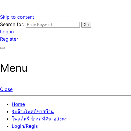
Skip to content
Search for:
รับจ้างโพสต์ขายบ้านราคาถูก รับโพสต์ลงเว็บขายบ้าน ที่ดิน อสัง
เว็บไซต์ รับจ้างโพสต์ขายบ้านราคาถูก อสังหา ทีดิน โพสต์ลงเว็บ
Log in
หา โพสต์คุณภาพ ราคาคุ้มค่า แตกต่างกว่า
ขายบ้าน รับโพสต์ที่ดิน อสังหา เน้นผลงาน รับรองคุณภาพ ติดกู
Register
เกิ้ลหน้าแรกทุกโพสต์ได้จริง ที่เดียวในไทย
Menu
Close
Home
รับจ้างโพสต์ขายบ้าน
โพสต์ฟรี-บ้าน-ที่ดิน-อสังหา
Login/Regis