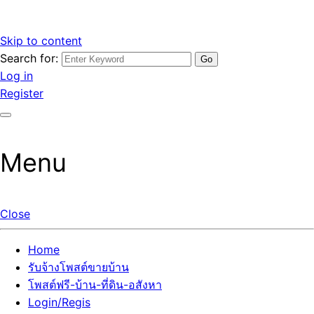
Skip to content
Search for:
รับจ้างโพสต์ขายบ้านราคาถูก รับโพสต์ลงเว็บขายบ้าน ที่ดิน อสัง
เว็บไซต์ รับจ้างโพสต์ขายบ้านราคาถูก อสังหา ทีดิน โพสต์ลงเว็บ
Log in
หา โพสต์คุณภาพ ราคาคุ้มค่า แตกต่างกว่า
ขายบ้าน รับโพสต์ที่ดิน อสังหา เน้นผลงาน รับรองคุณภาพ ติดกู
Register
เกิ้ลหน้าแรกทุกโพสต์ได้จริง ที่เดียวในไทย
Menu
Close
Home
รับจ้างโพสต์ขายบ้าน
โพสต์ฟรี-บ้าน-ที่ดิน-อสังหา
Login/Regis