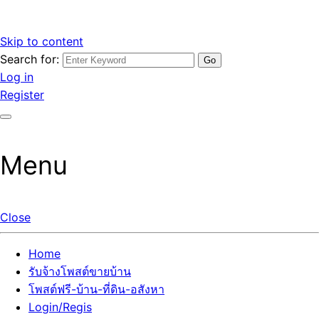
Skip to content
Search for:
รับจ้างโพสต์ขายบ้านราคาถูก รับโพสต์ลงเว็บขายบ้าน ที่ดิน อสัง
เว็บไซต์ รับจ้างโพสต์ขายบ้านราคาถูก อสังหา ทีดิน โพสต์ลงเว็บ
Log in
หา โพสต์คุณภาพ ราคาคุ้มค่า แตกต่างกว่า
ขายบ้าน รับโพสต์ที่ดิน อสังหา เน้นผลงาน รับรองคุณภาพ ติดกู
Register
เกิ้ลหน้าแรกทุกโพสต์ได้จริง ที่เดียวในไทย
Menu
Close
Home
รับจ้างโพสต์ขายบ้าน
โพสต์ฟรี-บ้าน-ที่ดิน-อสังหา
Login/Regis