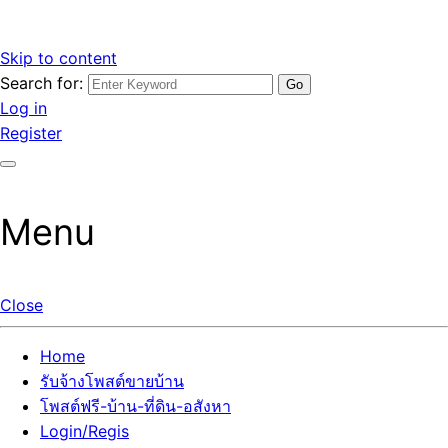
Skip to content
Search for:
รับจ้างโพสต์ขายบ้านราคาถูก รับโพสต์ลงเว็บขายบ้าน ที่ดิน อสัง
เว็บไซต์ รับจ้างโพสต์ขายบ้านราคาถูก อสังหา ทีดิน โพสต์ลงเว็บ
Log in
หา โพสต์คุณภาพ ราคาคุ้มค่า แตกต่างกว่า
ขายบ้าน รับโพสต์ที่ดิน อสังหา เน้นผลงาน รับรองคุณภาพ ติดกู
Register
เกิ้ลหน้าแรกทุกโพสต์ได้จริง ที่เดียวในไทย
Menu
Close
Home
รับจ้างโพสต์ขายบ้าน
โพสต์ฟรี-บ้าน-ที่ดิน-อสังหา
Login/Regis