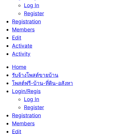
Log In
Register
Registration
Members
Edit
Activate
Activity
Home
รับจ้างโพสต์ขายบ้าน
โพสต์ฟรี-บ้าน-ที่ดิน-อสังหา
Login/Regis
Log In
Register
Registration
Members
Edit