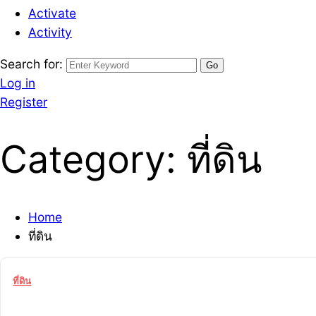
Activate
Activity
Search for:
Log in
Register
Category:
ที่ดิน
Home
ที่ดิน
ที่ดิน