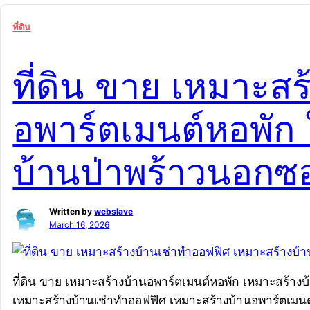
เชียงใหม่เก็งกำไร เหมาะสร้างหอพัก-อพาร์เมนท์ ใกล้สนา
ที่ดิน
และโรบินสันแอร์พอร์ตเพียง ใจกลางเมือง ไม่กี่นาที ราคา
โรบินสัน ยินดีรับนายหน้าที่ดินป่าแดด เชียงใหม่ […]
ที่ดิน ขาย เหมาะส
อพาร์ตเมนต์หอพัก 
บ้านป่าพร้าวนอกซ
Written by
webslave
March 16, 2026
ที่ดิน ขาย เหมาะสร้างบ้านอพาร์ตเมนต์หอพัก เหมาะสร้าง
เหมาะสร้างบ้านเช่าทำออฟฟิศ เหมาะสร้างบ้านอพาร์ตเมนต