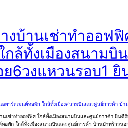
มบินและโรบินสันแอร์พอร์ต ประกาศขายที่ดินตำบลป่าแดด เชี
ถูกสุด ใกล้สนามบิน เหมาะสร้างบ้านหรือเก็งกำไรในอนาคต ขาย
ร้างบ้านเช่าทำออฟฟ
ใกล้ทั้งเมืองสนามบิ
อย6วงแหวนรอบ1 ยิน
บ้านเช่าทำออฟฟิศ ใกล้ทั้งเมืองสนามบินและศูนย์การค้า ยิน
์หอพัก ใกล้ทั้งเมืองสนามบินและศูนย์การค้า บ้านป่าพร้าว