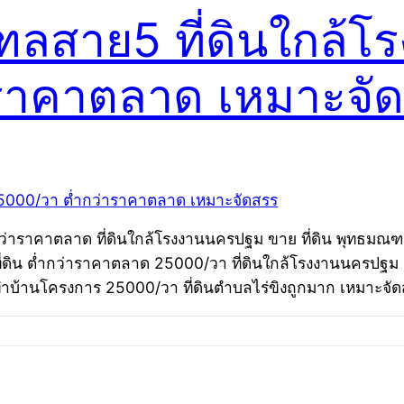
ณฑลสาย5 ที่ดินใกล้
ราคาตลาด เหมาะจั
ว่าราคาตลาด ที่ดินใกล้โรงงานนครปฐม ขาย ที่ดิน พุทธมณ
ดิน ต่ำกว่าราคาตลาด 25000/วา ที่ดินใกล้โรงงานนครปฐม
บ้านโครงการ 25000/วา ที่ดินตำบลไร่ขิงถูกมาก เหมาะจั
ครงการ 25000/วา ทำเลทอง ขายที่ดินพุทธมณฑลสาย5 ซอยบ
ือหอพัก ใกล้แหล่งงานและชุมชนขยายตัวต่อเนื่อง ถูกมาก ข