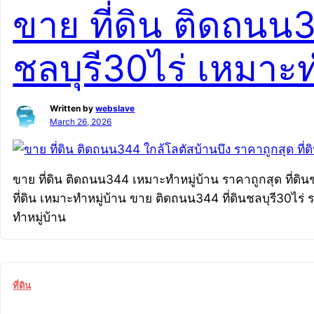
ขาย ที่ดิน ติดถนน3
ชลบุรี30ไร่ เหมาะท
Written by
webslave
March 26, 2026
ขาย ที่ดิน ติดถนน344 เหมาะทำหมู่บ้าน ราคาถูกสุด ที่ดินช
ที่ดิน เหมาะทำหมู่บ้าน ขาย ติดถนน344 ที่ดินชลบุรี30ไร่ 
ทำหมู่บ้าน
ที่ดิน