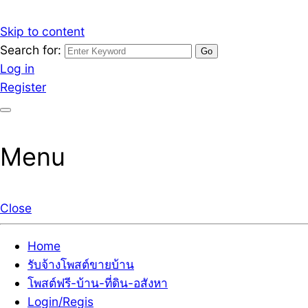
Skip to content
Search for:
รับจ้างโพสต์ขายบ้านราคาถูก รับโพสต์ลงเว็บขายบ้าน ที่ดิน
เว็บไซต์ รับจ้างโพสต์ขายบ้านราคาถูก อสังหา ทีดิน โพสต์ลงเ
Log in
Register
Menu
Close
Home
รับจ้างโพสต์ขายบ้าน
โพสต์ฟรี-บ้าน-ที่ดิน-อสังหา
Login/Regis