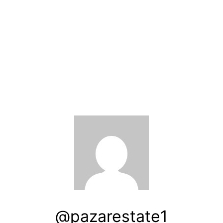
@pazarestate1