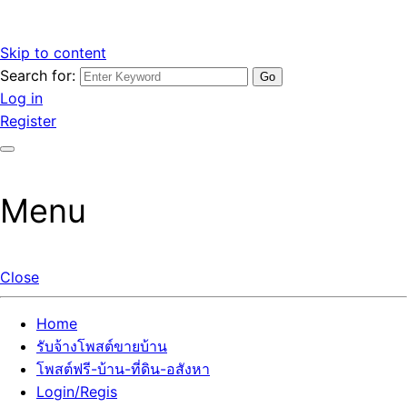
Skip to content
Search for:
รับจ้างโพสต์ขายบ้านราคาถูก รับโพสต์ลงเว็บขายบ้าน ที่ดิน อสัง
เว็บไซต์ รับจ้างโพสต์ขายบ้านราคาถูก อสังหา ทีดิน โพสต์ลงเว็บ
Log in
หา โพสต์คุณภาพ ราคาคุ้มค่า แตกต่างกว่า
ขายบ้าน รับโพสต์ที่ดิน อสังหา เน้นผลงาน รับรองคุณภาพ ติดกู
Register
เกิ้ลหน้าแรกทุกโพสต์ได้จริง ที่เดียวในไทย
Menu
Close
Home
รับจ้างโพสต์ขายบ้าน
โพสต์ฟรี-บ้าน-ที่ดิน-อสังหา
Login/Regis