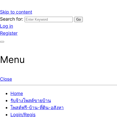
Skip to content
Search for:
รับจ้างโพสต์ขายบ้านราคาถูก รับโพสต์ลงเว็บขายบ้าน ที่ดิน
เว็บไซต์ รับจ้างโพสต์ขายบ้านราคาถูก อสังหา ทีดิน โพสต์ลงเ
Log in
Register
Menu
Close
Home
รับจ้างโพสต์ขายบ้าน
โพสต์ฟรี-บ้าน-ที่ดิน-อสังหา
Login/Regis