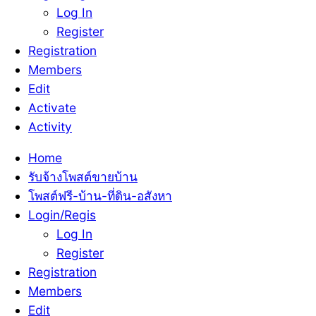
Log In
Register
Registration
Members
Edit
Activate
Activity
Home
รับจ้างโพสต์ขายบ้าน
โพสต์ฟรี-บ้าน-ที่ดิน-อสังหา
Login/Regis
Log In
Register
Registration
Members
Edit