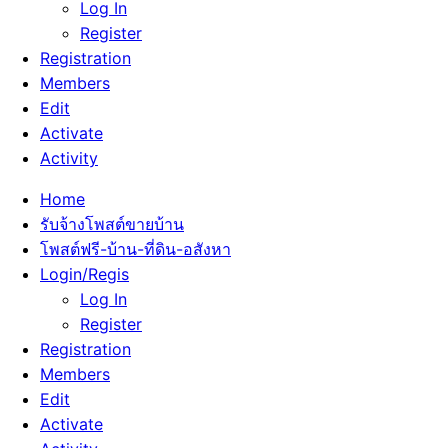
Log In
Register
Registration
Members
Edit
Activate
Activity
Home
รับจ้างโพสต์ขายบ้าน
โพสต์ฟรี-บ้าน-ที่ดิน-อสังหา
Login/Regis
Log In
Register
Registration
Members
Edit
Activate