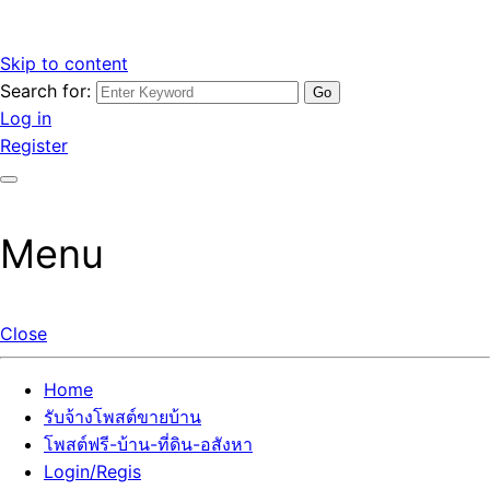
Skip to content
Search for:
รับจ้างโพสต์ขายบ้านราคาถูก รับโพสต์ลงเว็บขายบ้าน ที่ดิน อสัง
เว็บไซต์ รับจ้างโพสต์ขายบ้านราคาถูก อสังหา ทีดิน โพสต์ลงเว็บ
Log in
หา โพสต์คุณภาพ ราคาคุ้มค่า แตกต่างกว่า
ขายบ้าน รับโพสต์ที่ดิน อสังหา เน้นผลงาน รับรองคุณภาพ ติดกู
Register
เกิ้ลหน้าแรกทุกโพสต์ได้จริง ที่เดียวในไทย
Menu
Close
Home
รับจ้างโพสต์ขายบ้าน
โพสต์ฟรี-บ้าน-ที่ดิน-อสังหา
Login/Regis