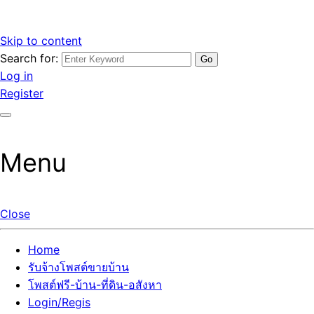
Skip to content
Search for:
รับจ้างโพสต์ขายบ้านราคาถูก รับโพสต์ลงเว็บขายบ้าน ที่ดิน อสัง
เว็บไซต์ รับจ้างโพสต์ขายบ้านราคาถูก อสังหา ทีดิน โพสต์ลงเว็บ
Log in
หา โพสต์คุณภาพ ราคาคุ้มค่า แตกต่างกว่า
ขายบ้าน รับโพสต์ที่ดิน อสังหา เน้นผลงาน รับรองคุณภาพ ติดกู
Register
เกิ้ลหน้าแรกทุกโพสต์ได้จริง ที่เดียวในไทย
Menu
Close
Home
รับจ้างโพสต์ขายบ้าน
โพสต์ฟรี-บ้าน-ที่ดิน-อสังหา
Login/Regis