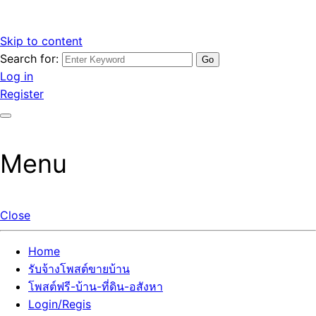
Skip to content
Search for:
รับจ้างโพสต์ขายบ้านราคาถูก รับโพสต์ลงเว็บขายบ้าน ที่ดิน อสัง
เว็บไซต์ รับจ้างโพสต์ขายบ้านราคาถูก อสังหา ทีดิน โพสต์ลงเว็บ
Log in
หา โพสต์คุณภาพ ราคาคุ้มค่า แตกต่างกว่า
ขายบ้าน รับโพสต์ที่ดิน อสังหา เน้นผลงาน รับรองคุณภาพ ติดกู
Register
เกิ้ลหน้าแรกทุกโพสต์ได้จริง ที่เดียวในไทย
Menu
Close
Home
รับจ้างโพสต์ขายบ้าน
โพสต์ฟรี-บ้าน-ที่ดิน-อสังหา
Login/Regis