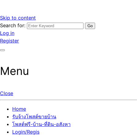
Skip to content
Search for:
รับจ้างโพสต์ขายบ้านราคาถูก รับโพสต์ลงเว็บขายบ้าน ที่ดิน อสัง
เว็บไซต์ รับจ้างโพสต์ขายบ้านราคาถูก อสังหา ทีดิน โพสต์ลงเว็บ
Log in
หา โพสต์คุณภาพ ราคาคุ้มค่า แตกต่างกว่า
ขายบ้าน รับโพสต์ที่ดิน อสังหา เน้นผลงาน รับรองคุณภาพ ติดกู
Register
เกิ้ลหน้าแรกทุกโพสต์ได้จริง ที่เดียวในไทย
Menu
Close
Home
รับจ้างโพสต์ขายบ้าน
โพสต์ฟรี-บ้าน-ที่ดิน-อสังหา
Login/Regis