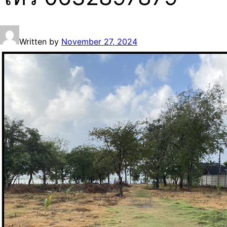
Written by
November 27, 2024